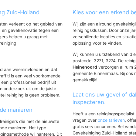
ing Zuid-Holland
Kies voor een erkend be
nsten verleent op het gebied van
Wij zijn een allround gevelreinig
einenoord
 en gevelrenovatie tegen een
reinigingsklussen. Door onze ja
a 1971
gers helpen u graag met
verschillende locaties en situ
reiniging.
oplossing voor te vinden.
Wij kunnen u uitstekend van dien
postcode; 3271, 3274. De reinig
Heinenoord
verzorgen al ruim 20
ld aan weersinvloeden en dat
gemeente Binnenmaas. Bij ons re
affiti is een veel voorkomende
gemakkelijk!
 een professioneel bedrijf uit
n onderzoek uit om de juiste
Laat ons uw gevel of da
tel reiniging is geen probleem.
inspecteren.
nde manieren
Heeft u een reinigingsspecialis
vragen over
onze tarieven
, off
lreinigers die met de nieuwste
gratis servicenummer. Bel van
ende manieren. Het type
Gevelreiniging Zuid-Holland staat
igingsmethode wij hanteren. Dit