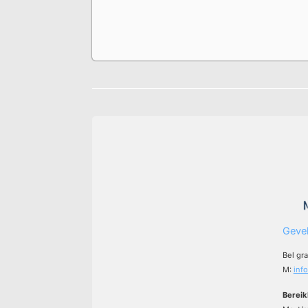
Gevel
Bel gr
M:
inf
Bereik