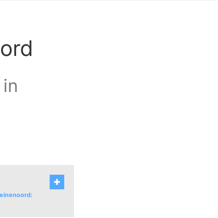
oord
 in
Heinenoord: