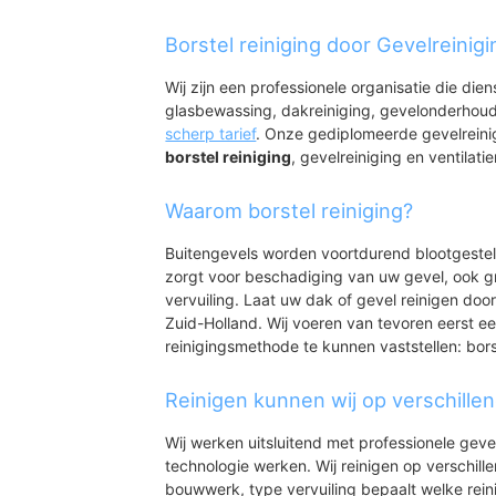
Heinenoord
Heinenoord
Borstel reiniging door Gevelreinig
Goidschalxoord
Blaak
Wij zijn een professionele organisatie die die
Uitbreiding Dorp H
glasbewassing, dakreiniging, gevelonderhoud
Uitbreiding Dorp n
scherp tarief
. Onze gediplomeerde gevelreini
borstel reiniging
, gevelreiniging en ventilatie
Waarom borstel reiniging?
Buitengevels worden voortdurend blootgeste
zorgt voor beschadiging van uw gevel, ook gr
vervuiling. Laat uw dak of gevel reinigen door
Zuid-Holland. Wij voeren van tevoren eerst ee
reinigingsmethode te kunnen vaststellen: bors
Reinigen kunnen wij op verschille
Wij werken uitsluitend met professionele geve
technologie werken. Wij reinigen op verschill
bouwwerk, type vervuiling bepaalt welke rein