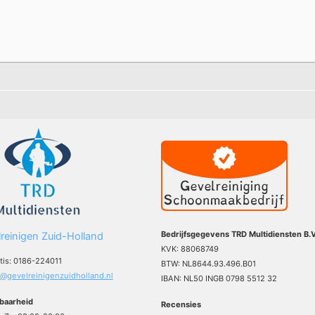
Bedrijfsgegevens TRD Multidiensten B.V
reinigen Zuid-Holland
KVK: 88068749
atis: 0186-224011
BTW: NL8644.93.496.B01
o@gevelreinigenzuidholland.nl
IBAN: NL50 INGB 0798 5512 32
baarheid
Recensies