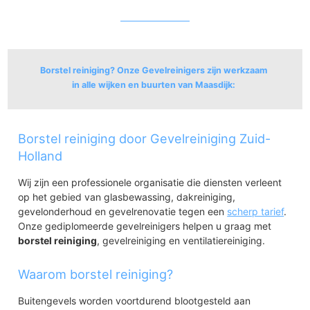
Borstel reiniging? Onze Gevelreinigers zijn werkzaam
in alle wijken en buurten van Maasdijk:
Maasdijk
Borstel reiniging door Gevelreiniging Zuid-
Maasdijk
Bedrijventerrein De Hoeven
Holland
Kruisbroek
Wij zijn een professionele organisatie die diensten verleent
Bedrijventerrein Honderland & Coldenhove
op het gebied van glasbewassing, dakreiniging,
gevelonderhoud en gevelrenovatie tegen een
scherp tarief
.
Onze gediplomeerde gevelreinigers helpen u graag met
borstel reiniging
, gevelreiniging en ventilatiereiniging.
Waarom borstel reiniging?
Buitengevels worden voortdurend blootgesteld aan