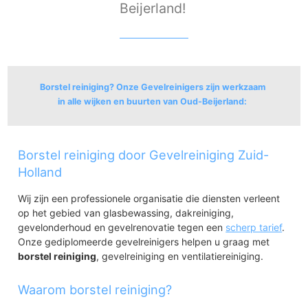
Beijerland!
Borstel reiniging? Onze Gevelreinigers zijn werkzaam
in alle wijken en buurten van Oud-Beijerland:
Oud-Beijerland
Borstel reiniging door Gevelreiniging Zuid-
Bedrijventerrein De Bosschen
Oosterse Gorzenwijk
Holland
Centrum-Noord
Wij zijn een professionele organisatie die diensten verleent
Croonenburghwijk
op het gebied van glasbewassing, dakreiniging,
Centrum-Zuid
gevelonderhoud en gevelrenovatie tegen een
Zeeheldenwijk
scherp tarief
.
Onze gediplomeerde gevelreinigers helpen u graag met
Zuidwijk
borstel reiniging
Zoomwijck
, gevelreiniging en ventilatiereiniging.
Spuioeverwijk
Bedrijventerrein Langeweg, Rembrandtstraat
Waarom borstel reiniging?
Poortwijk