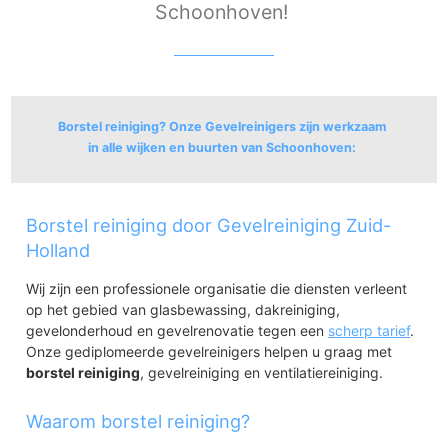
Schoonhoven!
Borstel reiniging? Onze Gevelreinigers zijn werkzaam
in alle wijken en buurten van Schoonhoven:
Schoonhoven
Borstel reiniging door Gevelreiniging Zuid-
Schoonhoven-Oude Stad
Schoonhoven-Noord
Holland
Schoonhoven-West
Wij zijn een professionele organisatie die diensten verleent
Zevender
op het gebied van glasbewassing, dakreiniging,
Willige-Langerak
gevelonderhoud en gevelrenovatie tegen een
Vlist, Bovenberg en Lekdijk
scherp tarief
.
Onze gediplomeerde gevelreinigers helpen u graag met
borstel reiniging
, gevelreiniging en ventilatiereiniging.
Waarom borstel reiniging?