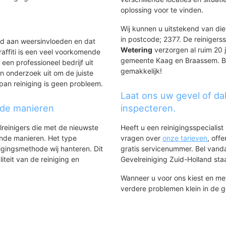
oplossing voor te vinden.
Wij kunnen u uitstekend van die
in postcode; 2377. De reinigers
ld aan weersinvloeden en dat
Wetering
verzorgen al ruim 20 j
affiti is een veel voorkomende
gemeente Kaag en Braassem. Bij 
 een professioneel bedrijf uit
gemakkelijk!
n onderzoek uit om de juiste
pan reiniging is geen probleem.
Laat ons uw gevel of da
nde manieren
inspecteren.
lreinigers die met de nieuwste
Heeft u een reinigingsspecialis
ende manieren. Het type
vragen over
onze tarieven
, off
igingsmethode wij hanteren. Dit
gratis servicenummer. Bel van
iteit van de reiniging en
Gevelreiniging Zuid-Holland staat
Wanneer u voor ons kiest en m
verdere problemen klein in de 