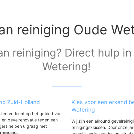
n reiniging Oude Wet
n reiniging? Direct hulp i
Wetering!
ing Zuid-Holland
Kies voor een erkend be
Wetering
nsten verleent op het gebied van
 en gevelrenovatie tegen een
Wij zijn een allround gevelreinig
gers helpen u graag met
reinigingsklussen. Door onze ja
reiniging.
verschillende locaties en situ