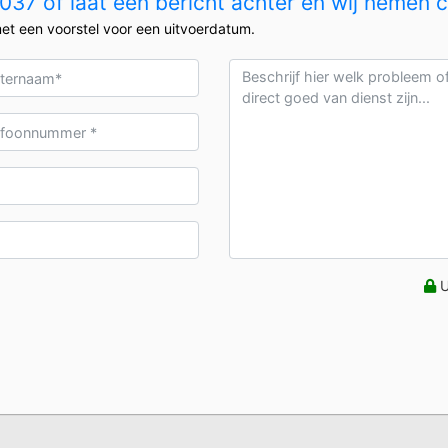
37 of laat een bericht achter en wij nemen 
et een voorstel voor een uitvoerdatum.
U