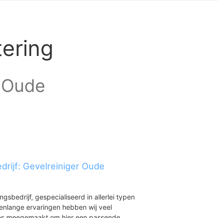
ering
n Oude
drijf: Gevelreiniger Oude
ingsbedrijf, gespecialiseerd in allerlei typen
renlange ervaringen hebben wij veel
aties meegemaakt om hier een passende