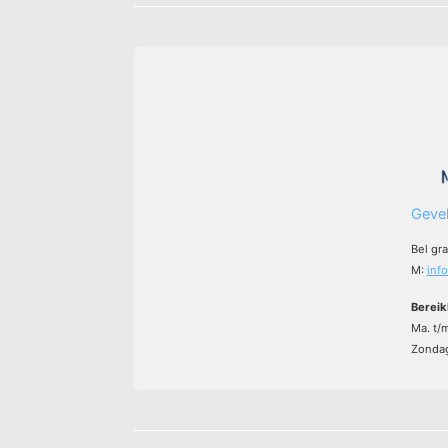
Gevel
Bel gr
M:
inf
Bereik
Ma. t/
Zondag