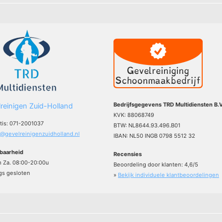
Bedrijfsgegevens TRD Multidiensten B.V
reinigen Zuid-Holland
KVK: 88068749
atis: 071-2001037
BTW: NL8644.93.496.B01
o@gevelreinigenzuidholland.nl
IBAN: NL50 INGB 0798 5512 32
baarheid
Recensies
m Za. 08:00-20:00u
Beoordeling door klanten:
4,6
/
5
s gesloten
»
Bekijk individuele klantbeoordelingen