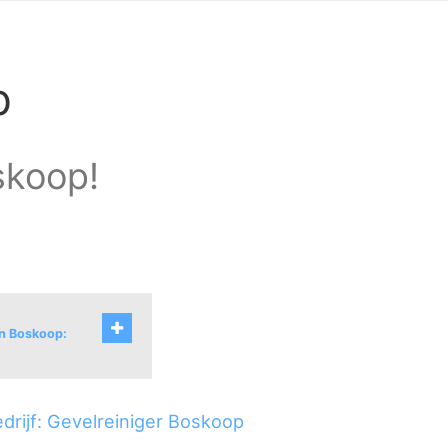
p
skoop!
an Boskoop:
drijf: Gevelreiniger Boskoop