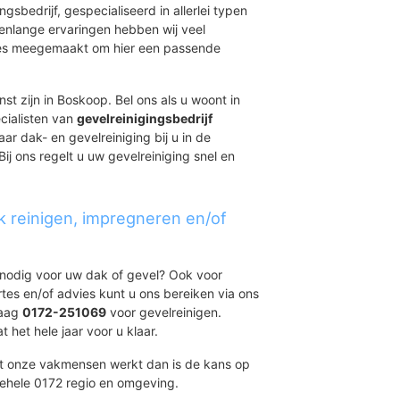
ingsbedrijf, gespecialiseerd in allerlei typen
renlange ervaringen hebben wij veel
aties meegemaakt om hier een passende
st zijn in Boskoop. Bel ons als u woont in
cialisten van
gevelreinigingsbedrijf
ar dak- en gevelreiniging bij u in de
ij ons regelt u uw gevelreiniging snel en
k reinigen, impregneren en/of
t nodig voor uw dak of gevel? Ook voor
ertes en/of advies kunt u ons bereiken via ons
daag
0172-251069
voor gevelreinigen.
 het hele jaar voor u klaar.
et onze vakmensen werkt dan is de kans op
gehele 0172 regio en omgeving.