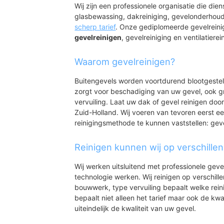
Rijneveld-Zuid
Wij zijn een professionele organisatie die die
Laag Boskoop
glasbewassing, dakreiniging, gevelonderhoud
Draaistok
scherp tarief
. Onze gediplomeerde gevelreini
Biezen-West
gevelreinigen
, gevelreiniging en ventilatierei
Biezen-Oost
Zonnedauw
Waarom gevelreinigen?
Snijdelwijk
Vogelbuurt
Buitengevels worden voortdurend blootgeste
Voorofschebuurt
zorgt voor beschadiging van uw gevel, ook gr
Appelbuurt
vervuiling. Laat uw dak of gevel reinigen door
Botanicusbuurt
Zuid-Holland. Wij voeren van tevoren eerst ee
Zuidwijk
reinigingsmethode te kunnen vaststellen: gev
Spoelwijk
Reinigen kunnen wij op verschille
Wij werken uitsluitend met professionele geve
technologie werken. Wij reinigen op verschill
bouwwerk, type vervuiling bepaalt welke rein
bepaalt niet alleen het tarief maar ook de kwal
uiteindelijk de kwaliteit van uw gevel.