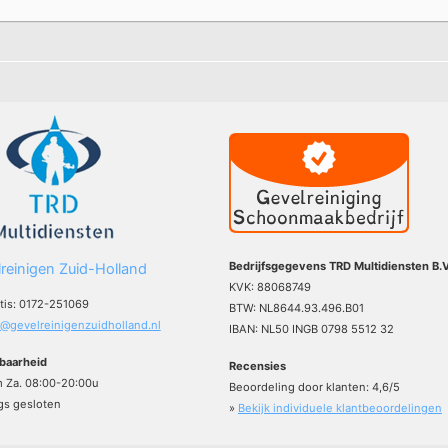
Bedrijfsgegevens TRD Multidiensten B.V
reinigen Zuid-Holland
KVK: 88068749
atis: 0172-251069
BTW: NL8644.93.496.B01
o@gevelreinigenzuidholland.nl
IBAN: NL50 INGB 0798 5512 32
baarheid
Recensies
m Za. 08:00-20:00u
Beoordeling door klanten:
4,6
/
5
s gesloten
»
Bekijk individuele klantbeoordelingen