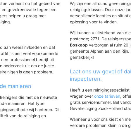
nsten verleent op het gebied van
Wij zijn een allround gevelreinig
 en gevelrenovatie tegen een
reinigingsklussen. Door onze ja
gers helpen u graag met
verschillende locaties en situ
niging.
oplossing voor te vinden.
Wij kunnen u uitstekend van dien
postcode; 2771. De reinigersspe
Boskoop
verzorgen al ruim 20 ja
ld aan weersinvloeden en dat
gemeente Alphen aan den Rijn. B
affiti is een veel voorkomende
gemakkelijk!
 een professioneel bedrijf uit
n onderzoek uit om de juiste
Laat ons uw gevel of da
elreinigen is geen probleem.
inspecteren.
nde manieren
Heeft u een reinigingsspecialis
vragen over
onze tarieven
, off
lreinigers die met de nieuwste
gratis servicenummer. Bel van
ende manieren. Het type
Gevelreiniging Zuid-Holland staat
igingsmethode wij hanteren. Dit
iteit van de reiniging en
Wanneer u voor ons kiest en m
verdere problemen klein in de 