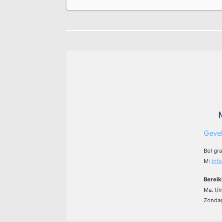
Gevel
Bel gr
M:
inf
Bereik
Ma. t/
Zondag