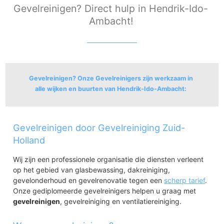
Gevelreinigen? Direct hulp in Hendrik-Ido-
Ambacht!
Gevelreinigen? Onze Gevelreinigers zijn werkzaam in
alle wijken en buurten van Hendrik-Ido-Ambacht:
Centrum
Gevelreinigen door Gevelreiniging Zuid-
Dorp
Oostendam
Holland
Kruiswiel
Wij zijn een professionele organisatie die diensten verleent
De Oevers
op het gebied van glasbewassing, dakreiniging,
Antoniapolder
gevelonderhoud en gevelrenovatie tegen een
scherp tarief
.
Noordoevers
Onze gediplomeerde gevelreinigers helpen u graag met
De Volgerlanden
gevelreinigen
, gevelreiniging en ventilatiereiniging.
Volgerlanden-West
Volgerlanden-Oost