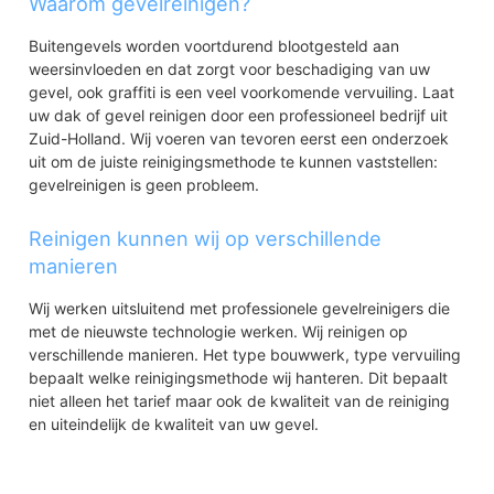
Waarom gevelreinigen?
Krommeweg
Krommeweg-Noord
Buitengevels worden voortdurend blootgesteld aan
Krommeweg-Zuid
weersinvloeden en dat zorgt voor beschadiging van uw
De Sandeling
gevel, ook graffiti is een veel voorkomende vervuiling. Laat
Ambachtszone
uw dak of gevel reinigen door een professioneel bedrijf uit
Zuid-Holland. Wij voeren van tevoren eerst een onderzoek
Sandelingen-Ambacht
uit om de juiste reinigingsmethode te kunnen vaststellen:
Sandelingen-Ambacht
gevelreinigen is geen probleem.
Reinigen kunnen wij op verschillende
manieren
Wij werken uitsluitend met professionele gevelreinigers die
met de nieuwste technologie werken. Wij reinigen op
verschillende manieren. Het type bouwwerk, type vervuiling
bepaalt welke reinigingsmethode wij hanteren. Dit bepaalt
niet alleen het tarief maar ook de kwaliteit van de reiniging
en uiteindelijk de kwaliteit van uw gevel.