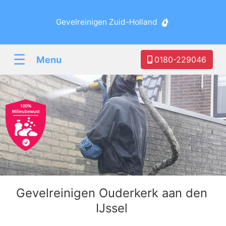
Gevelreinigen Zuid-Holland
☰
Menu
0180-229046
Gevelreinigen Ouderkerk aan den
IJssel