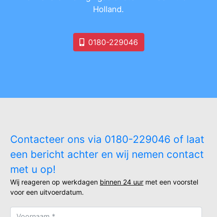
Holland.
0180-229046
Contacteer ons via 0180-229046 of laat
een bericht achter en wij nemen contact
met u op!
Wij reageren op werkdagen
binnen 24 uur
met een voorstel
voor een uitvoerdatum.