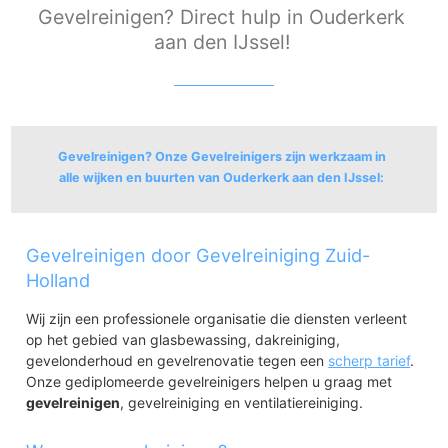
Gevelreinigen? Direct hulp in Ouderkerk
aan den IJssel!
Gevelreinigen? Onze Gevelreinigers zijn werkzaam in
alle wijken en buurten van Ouderkerk aan den IJssel:
Ouderkerk aan den IJssel
Gevelreinigen door Gevelreiniging Zuid-
Ouderkerk aan den IJssel
Ouderkerk Noord
Holland
Ouderkerk Oost
Wij zijn een professionele organisatie die diensten verleent
op het gebied van glasbewassing, dakreiniging,
gevelonderhoud en gevelrenovatie tegen een
scherp tarief
.
Onze gediplomeerde gevelreinigers helpen u graag met
gevelreinigen
, gevelreiniging en ventilatiereiniging.