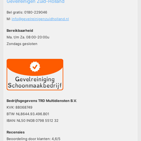
Gevelreinigen Zuid-Holland
Bel gratis: 0180-229046
M:
info@gevelreinigenzuidholland.nl
Bereikbaarheid
Ma. t/m Za. 08:00-20:00u
Zondags gesloten
Bedrijfsgegevens TRD Multidiensten B.V.
KVK: 88068749
BTW: NL8644.93.496.B01
IBAN: NL50 INGB 0798 5512 32
Recensies
Beoordeling door klanten:
4,6
/
5