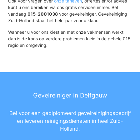
Ook voor vragen over
onze tarieven
, offertes en/of advies
kunt u ons bereiken via ons gratis servicenummer. Bel
vandaag
015-2001038
voor gevelreiniger. Gevelreiniging
Zuid-Holland staat het hele jaar voor u klaar.
Wanneer u voor ons kiest en met onze vakmensen werkt
dan is de kans op verdere problemen klein in de gehele 015
regio en omgeving.
Gevelreiniger in Delfgauw
Bel voor een gediplomeerd gevelreinigingsbedrijf
en leveren reinigingsdiensten in heel Zuid-
Holland.