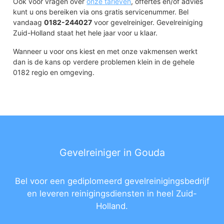
Ook voor vragen over
onze tarieven
, offertes en/of advies
kunt u ons bereiken via ons gratis servicenummer. Bel
vandaag
0182-244027
voor gevelreiniger. Gevelreiniging
Zuid-Holland staat het hele jaar voor u klaar.
Wanneer u voor ons kiest en met onze vakmensen werkt
dan is de kans op verdere problemen klein in de gehele
0182 regio en omgeving.
Gevelreiniger in Gouda
Bel voor een gediplomeerd gevelreinigingsbedrijf
en leveren reinigingsdiensten in heel Zuid-
Holland.