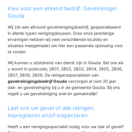
Wethouder Venteweg
Kies voor een erkend bedrijf: Gevelreiniger
Achterwillenseweg
Gouda
Slagenbuurt
De Goudse Hout
Wij zijn een allround gevelreinigingsbedrijf, gespecialiseerd
in allerlei typen reinigingsklussen. Door onze jarenlange
Oostpolder in Schieland
ervaringen hebben wij veel verschillende locaties en
Gouwestroom
situaties meegemaakt om hier een passende oplossing voor
Ringvaartbocht
te vinden.
Oostpolder in Schieland
Plaswijck
Wij kunnen u uitstekend van dienst zijn in Gouda. Bel ons als
Hoef- en Veldbuurt
u woont in postcode; 2801, 2802, 2803, 2804, 2805, 2806,
Zomenbuurt
2807, 2808, 2809. De reinigersspecialisten van
Hoevenbuurt
gevelreinigingsbedrijf Gouda
verzorgen al ruim 20 jaar
Lusten-, Burgen- en Steinenbuurt
dak- en gevelreiniging bij u in de gemeente Gouda. Bij ons
Grassen- en Waterbuurt
regelt u uw gevelreiniging snel en gemakkelijk!
Bodegraafsestraatweg
Mammoet
Laat ons uw gevel of dak reinigen,
Wervenbuurt
impregneren en/of inspecteren.
Stolwijkersluis
Stolwijkersluis-Oost
Heeft u een reinigingsspecialist nodig voor uw dak of gevel?
Stolwijkersluis-West