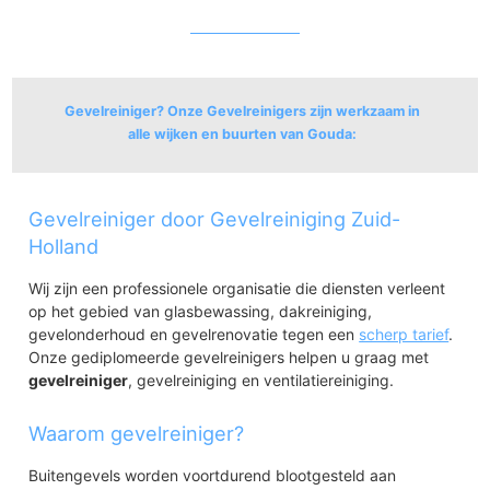
Gevelreiniger? Onze Gevelreinigers zijn werkzaam in
alle wijken en buurten van Gouda:
Binnenstad
Gevelreiniger door Gevelreiniging Zuid-
Nieuwe Markt
De Baan
Holland
Turfmarkt
Wij zijn een professionele organisatie die diensten verleent
Raam
op het gebied van glasbewassing, dakreiniging,
Nieuwe Park-Oost
gevelonderhoud en gevelrenovatie tegen een
Nieuwe Park-West
scherp tarief
.
Onze gediplomeerde gevelreinigers helpen u graag met
Bloemendaal
gevelreiniger
, gevelreiniging en ventilatiereiniging.
Boerhaavekwartier
Windrooskwartier en Heesterbuurt
Groenhovenkwartier
Waarom gevelreiniger?
Bloemendaalseweg
De Goudse Poort
Buitengevels worden voortdurend blootgesteld aan