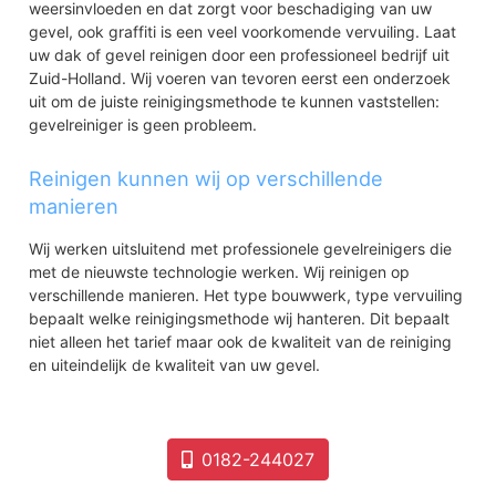
De Gaardenbuurt
weersinvloeden en dat zorgt voor beschadiging van uw
De Korte Akkeren
gevel, ook graffiti is een veel voorkomende vervuiling. Laat
De Korte Akkeren-Oud
uw dak of gevel reinigen door een professioneel bedrijf uit
De Korte Akkeren-Nieuw
Zuid-Holland. Wij voeren van tevoren eerst een onderzoek
Weidebloemkwartier
uit om de juiste reinigingsmethode te kunnen vaststellen:
gevelreiniger is geen probleem.
Goverwelle
Sportbuurt
Reinigen kunnen wij op verschillende
Molenbuurt
manieren
Polderbuurt
Vrijheidsbuurt
Wij werken uitsluitend met professionele gevelreinigers die
Componistenbuurt
met de nieuwste technologie werken. Wij reinigen op
Muziekbuurt
verschillende manieren. Het type bouwwerk, type vervuiling
Kort Haarlem
bepaalt welke reinigingsmethode wij hanteren. Dit bepaalt
Oosterwei
niet alleen het tarief maar ook de kwaliteit van de reiniging
Vreewijk
en uiteindelijk de kwaliteit van uw gevel.
Voorwillenseweg
Kadenbuurt
Kort Haarlem
Noord
0182-244027
Ouwe Gouwe
Statensingel