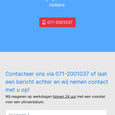
Holland.
071-2001037
Contacteer ons via 071-2001037 of laat
een bericht achter en wij nemen contact
met u op!
Wij reageren op werkdagen
binnen 24 uur
met een voorstel
voor een uitvoerdatum.