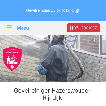
Gevelreinigen Zuid-Holland
☰
Menu
071-2001037
Gevelreiniger Hazerswoude-
Rijndijk