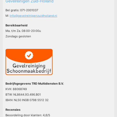
Gevelreinigen Zuid-Holland
Bel gratis: 071-2001037
M:
info@gevelreinigenzuidholland.nl
Bereikbaarheid
Ma. t/m Za. 08:00-20:00u
Zondags gesloten
Bedrijfsgegevens TRD Multidiensten B.V.
KVK: 88068749
BTW: NL8644.93.496.B01
IBAN: NL50 INGB 0798 5512 32
Recensies
Beoordeling door klanten:
4,6
/
5