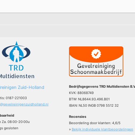
Bedrijfsgegevens TRD Multidiensten B.V
reinigen Zuid-Holland
KVK: 88068749
atis: 0187-221003
BTW: NL8644.93.496.B01
o@gevelreinigenzuidholland.nl
IBAN: NL50 INGB 0798 5512 32
baarheid
Recensies
m Za. 08:00-20:00u
Beoordeling door klanten:
4,6
/
5
s gesloten
»
Bekijk individuele klantbeoordelingen