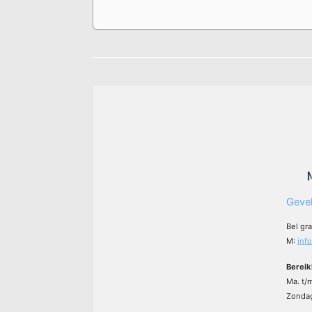
Gevel
Bel gr
M:
inf
Bereik
Ma. t/
Zondag