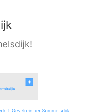
ijk
elsdijk!
mmelsdijk:
drijf: Gevelreiniger Sommelsdijk