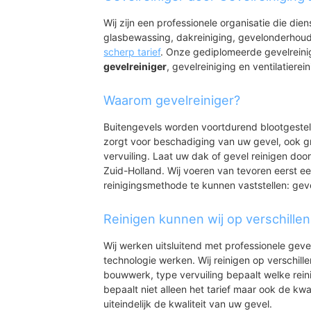
Sommelsdijk bloem
Sommelsdijk westp
Wij zijn een professionele organisatie die die
Sommelsdijk vogelb
glasbewassing, dakreiniging, gevelonderhoud
Sommelsdijk vogel
scherp tarief
. Onze gediplomeerde gevelreini
gevelreiniger
, gevelreiniging en ventilatierein
Waarom gevelreiniger?
Buitengevels worden voortdurend blootgeste
zorgt voor beschadiging van uw gevel, ook gr
vervuiling. Laat uw dak of gevel reinigen door
Zuid-Holland. Wij voeren van tevoren eerst ee
reinigingsmethode te kunnen vaststellen: gev
Reinigen kunnen wij op verschille
Wij werken uitsluitend met professionele geve
technologie werken. Wij reinigen op verschill
bouwwerk, type vervuiling bepaalt welke rein
bepaalt niet alleen het tarief maar ook de kwal
uiteindelijk de kwaliteit van uw gevel.