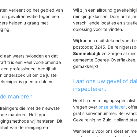
enbuurt
laat
nsten verleent op het gebied van
Wij zijn een allround gevelreinig
uurt oost
 en gevelrenovatie tegen een
reinigingsklussen. Door onze ja
buurt west
gers helpen u graag met
verschillende locaties en situ
iging.
oplossing voor te vinden.
Wij kunnen u uitstekend van dien
postcode; 3245. De reinigerssp
Sommelsdijk
verzorgen al ruim 
ld aan weersinvloeden en dat
gemeente Goeree-Overflakkee. Bi
affiti is een veel voorkomende
gemakkelijk!
 een professioneel bedrijf uit
n onderzoek uit om de juiste
Laat ons uw gevel of da
elreiniger is geen probleem.
inspecteren.
nde manieren
Heeft u een reinigingsspecialis
vragen over
onze tarieven
, off
lreinigers die met de nieuwste
gratis servicenummer. Bel van
ende manieren. Het type
Gevelreiniging Zuid-Holland staat
igingsmethode wij hanteren. Dit
iteit van de reiniging en
Wanneer u voor ons kiest en m