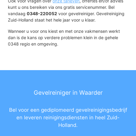
Ook voor vragen over
onze tarieven
, offertes en/of advies
kunt u ons bereiken via ons gratis servicenummer. Bel
vandaag
0348-220052
voor gevelreiniger. Gevelreiniging
Zuid-Holland staat het hele jaar voor u klaar.
Wanneer u voor ons kiest en met onze vakmensen werkt
dan is de kans op verdere problemen klein in de gehele
0348 regio en omgeving.
Gevelreiniger in Waarder
Bel voor een gediplomeerd gevelreinigingsbedrijf
en leveren reinigingsdiensten in heel Zuid-
Holland.