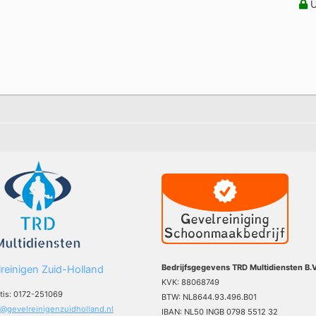
U
Bedrijfsgegevens TRD Multidiensten B.V
reinigen Zuid-Holland
KVK: 88068749
atis: 0172-251069
BTW: NL8644.93.496.B01
o@gevelreinigenzuidholland.nl
IBAN: NL50 INGB 0798 5512 32