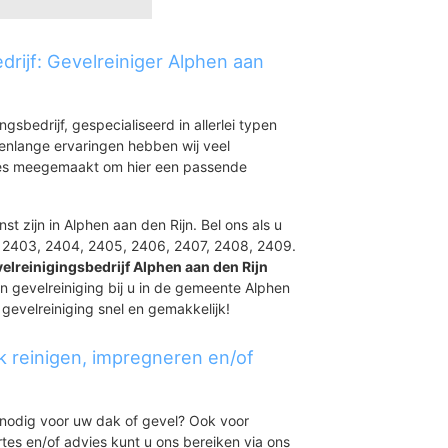
drijf: Gevelreiniger Alphen aan
er
aan
ingsbedrijf, gespecialiseerd in allerlei typen
renlange ervaringen hebben wij veel
aties meegemaakt om hier een passende
uurt
buurt-Noord
st zijn in Alphen aan den Rijn. Bel ons als u
uurt-Zuid
, 2403, 2404, 2405, 2406, 2407, 2408, 2409.
t
elreinigingsbedrijf Alphen aan den Rijn
en gevelreiniging bij u in de gemeente Alphen
w gevelreiniging snel en gemakkelijk!
k reinigen, impregneren en/of
t nodig voor uw dak of gevel? Ook voor
ertes en/of advies kunt u ons bereiken via ons