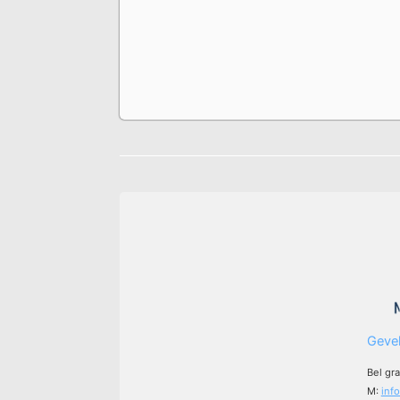
Gevel
Bel gr
M:
inf