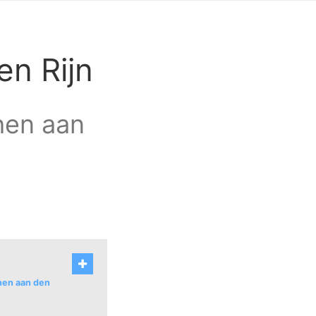
en Rijn
phen aan
phen aan den