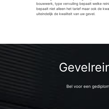
Zefierzijde
bouwwerk, type vervuiling bepaalt welke rein
Vroonhoevebuurt
bepaalt niet alleen het tarief maar ook de kwal
Archeon
uiteindelijk de kwaliteit van uw gevel.
Polderpeil-West
Polderpeil-Oost
Bedrijventerrein De
Wagenburg
Gevelrei
Bel voor een gediplom