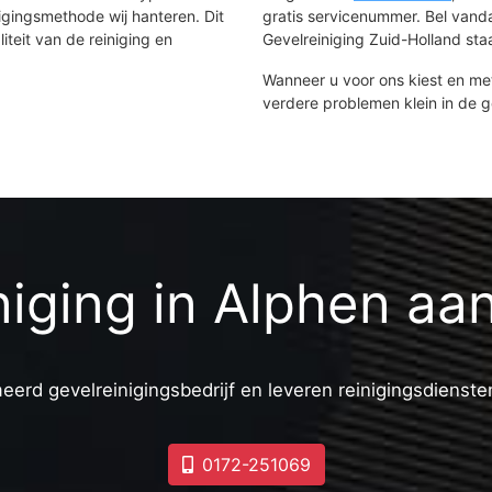
Herenweg
igingsmethode wij hanteren. Dit
gratis servicenummer. Bel van
Horstenbuurt-Noord
iteit van de reiniging en
Gevelreiniging Zuid-Holland staat
Horstenbuurt-Zuid
Burgtenbuurt
Wanneer u voor ons kiest en m
Preludeweg
verdere problemen klein in de 
 Schans II
Componistenbuurt-Noord
Componistenbuurt-Zuid
Rijnoord
Planetenbuurt-Noord
Planetenbuurt-Zuid
niging in Alphen aan
eerd gevelreinigingsbedrijf en leveren reinigingsdiensten
0172-251069