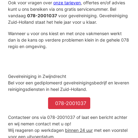
Ook voor vragen over
onze tarieven
, offertes en/of advies
Kijfhoek
kunt u ons bereiken via ons gratis servicenummer. Bel
Emplacement Kijfhoek"
vandaag
078-2001037
voor gevelreiniging. Gevelreiniging
Groenesteeg - Langeweg
Zuid-Holland staat het hele jaar voor u klaar.
Bakestein"
Walburg
Wanneer u voor ons kiest en met onze vakmensen werkt
Slagveld
dan is de kans op verdere problemen klein in de gehele 078
Veerplein - Oostkeetshaven
regio en omgeving.
Drinkwaterbedrijf
Balkengat
Noordpark
Staatsliedenbuurt-Noord
Europesebuurt
Gevelreiniging in Zwijndrecht
Staatsliedenbuurt-Zuid
Bel voor een gediplomeerd gevelreinigingsbedrijf en leveren
Oud- en Gerbrandyplein
reinigingsdiensten in heel Zuid-Holland.
Winkelcentrum Walburg
De Were
078-2001037
Lievershil
Eem- en Zonnestein
Contacteer ons via 078-2001037 of laat een bericht achter
Swanendrif-Zuid
en wij nemen contact met u op!
Wij reageren op werkdagen
binnen 24 uur
met een voorstel
Zwijndrecht
voor een uitvoerdatum.
Veerplein - De Werf