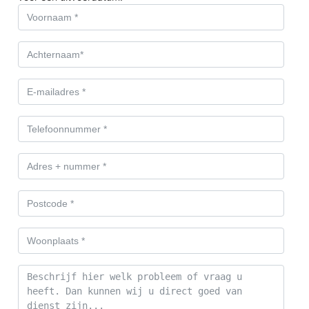
Euryza
Westkeetshaven
Brugweg
Corridor-Oost
Voormalig veilingterrein
Burgemeester Doornplein
Prins Bernhardstraat
Juliandorp