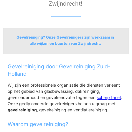
Zwijndrecht!
Gevelreiniging? Onze Gevelreinigers zijn werkzaam in
alle wijken en buurten van Zwijndrecht:
Heer Oudelands Ambacht
Gevelreiniging door Gevelreiniging Zuid-
De Hoge Devel
Componistenbuurt-Zuid
Holland
Componistenbuurt-Midden
Componistenbuurt-Noord
Wij zijn een professionele organisatie die diensten verleent
Oudeland en Meubelmaker
op het gebied van glasbewassing, dakreiniging,
Klarinetsingel
gevelonderhoud en gevelrenovatie tegen een
scherp tarief
.
Sonate
Onze gediplomeerde gevelreinigers helpen u graag met
De As
gevelreiniging
, gevelreiniging en ventilatiereiniging.
Park Molenvliet
Kort Ambacht
Waarom gevelreiniging?
Noordzijde De Hoge Devel