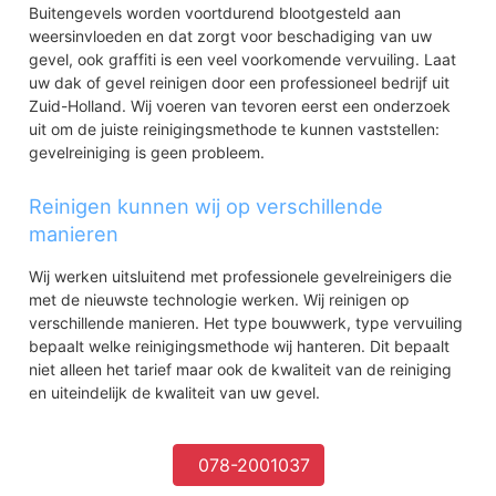
Develsteincollege
Buitengevels worden voortdurend blootgesteld aan
Swinhove - De Lus
weersinvloeden en dat zorgt voor beschadiging van uw
koloniënbuurt
gevel, ook graffiti is een veel voorkomende vervuiling. Laat
Meerdervoort
uw dak of gevel reinigen door een professioneel bedrijf uit
Dichtersbuurt-Midden
Zuid-Holland. Wij voeren van tevoren eerst een onderzoek
Dichtersbuurt-West
uit om de juiste reinigingsmethode te kunnen vaststellen:
Verzetsheldenbuurt
gevelreiniging is geen probleem.
Kapiteinflats
Zeeheldenbuurt
Reinigen kunnen wij op verschillende
Bloemenbuurt M(adelief) - Z(onnenbloem)
manieren
Bloemenbuurt D(ahlia) - G(eranium)
Bloemenbuurt B(egonia) - C(rocus)
Wij werken uitsluitend met professionele gevelreinigers die
Bloemenbuurt H(yacinth) - L(Obelia)
met de nieuwste technologie werken. Wij reinigen op
Bloemenbuurt A(kelei)
verschillende manieren. Het type bouwwerk, type vervuiling
Nederhoven
bepaalt welke reinigingsmethode wij hanteren. Dit bepaalt
IJsvogelplein
niet alleen het tarief maar ook de kwaliteit van de reiniging
Vogelbuurt-Oost
en uiteindelijk de kwaliteit van uw gevel.
Ooievaar- en Vinkplein
Vogelbuurt-West
Leeuwerik- en Fazantplein
078-2001037
Moermond-Zuid