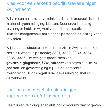
Boshuizen - Rechteren
Kies voor een erkend bedrijf: Gevelreiniger
Assumburg - Lunenburg
Zwijndrecht
Hilverbeek
Develzijde Nederhoven
Wij zijn een allround gevelreinigingsbedrijf, gespecialiseerd
in allerlei typen reinigingsklussen. Door onze jarenlange
Noord
ervaringen hebben wij veel verschillende locaties en
Corridor-West
situaties meegemaakt om hier een passende oplossing voor
Schildersbuurt
te vinden.
Sterrenbeeldenbuurt
Planetenbuurt
Wij kunnen u uitstekend van dienst zijn in Zwijndrecht. Bel
Begraafplaats Noord
ons als u woont in postcode; 3331, 3332, 3333, 3334,
Officiervliet-Oost
3335, 3336. De reinigersspecialisten van
Officiervliet-West
gevelreinigingsbedrijf Zwijndrecht
verzorgen al ruim 20
Ter Steeghe
jaar dak- en gevelreiniging bij u in de gemeente
Pilotenbuurt
Zwijndrecht. Bij ons regelt u uw gevelreiniging snel en
Langeraarstraat
gemakkelijk!
Hoveniersplein - Griend
Prinsessenbuurt
Laat ons uw gevel of dak reinigen,
Verspreide huizen Zwijndrecht
impregneren en/of inspecteren.
De Geer-Oost
De Geer-West
Heeft u een reinigingsspecialist nodig voor uw dak of gevel?
Achterlindtsestraat