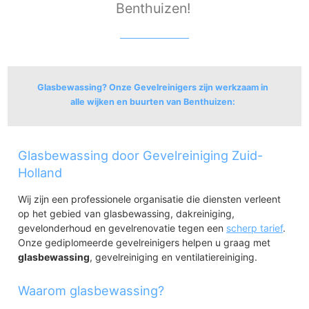
Benthuizen!
Glasbewassing? Onze Gevelreinigers zijn werkzaam in
alle wijken en buurten van Benthuizen:
Benthuizen
Glasbewassing door Gevelreiniging Zuid-
Noordpolder
Benthuizen Dorp-West
Holland
Benthuizen Dorp-Oost
Wij zijn een professionele organisatie die diensten verleent
Bentwoud
op het gebied van glasbewassing, dakreiniging,
gevelonderhoud en gevelrenovatie tegen een
scherp tarief
.
Onze gediplomeerde gevelreinigers helpen u graag met
glasbewassing
, gevelreiniging en ventilatiereiniging.
Waarom glasbewassing?