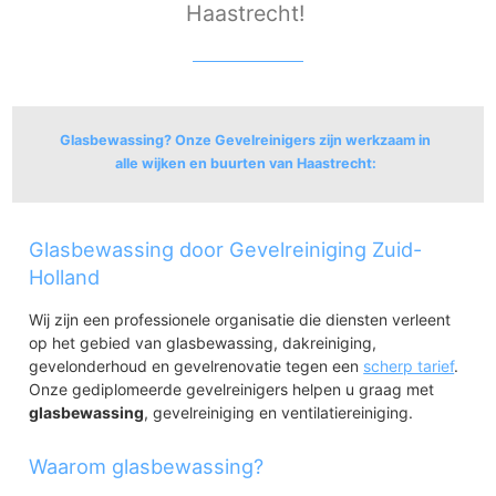
Haastrecht!
Glasbewassing? Onze Gevelreinigers zijn werkzaam in
alle wijken en buurten van Haastrecht:
Haastrecht
Glasbewassing door Gevelreiniging Zuid-
Haastrecht-Dorpskern
Boven-Haastrecht
Holland
Beneden-Haastrecht
Wij zijn een professionele organisatie die diensten verleent
Rozendaal
op het gebied van glasbewassing, dakreiniging,
Stolwijkersluis
gevelonderhoud en gevelrenovatie tegen een
Hofkamp
scherp tarief
.
Onze gediplomeerde gevelreinigers helpen u graag met
Agterpoort
glasbewassing
Stein
, gevelreiniging en ventilatiereiniging.
Haastrecht Noord
Haastrecht Zuid
Waarom glasbewassing?
Bergvliet