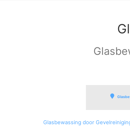
G
Glasbew
Glasbe
Centrum
Buurt 00
Glasbewassing door Gevelreinigin
Groenoord en Ke