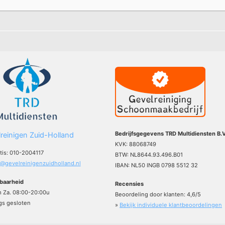
Bedrijfsgegevens TRD Multidiensten B.V
reinigen Zuid-Holland
KVK: 88068749
atis: 010-2004117
BTW: NL8644.93.496.B01
o@gevelreinigenzuidholland.nl
IBAN: NL50 INGB 0798 5512 32
baarheid
Recensies
m Za. 08:00-20:00u
Beoordeling door klanten:
4,6
/
5
s gesloten
»
Bekijk individuele klantbeoordelingen