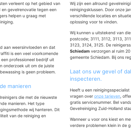
Vakbondsliedenbuurt
p
Ambachtenbuu
nsten verleent op het gebied van
Wij zijn een allround gevelreinig
Hollandiabuurt
Kastelenbuurt
 en gevelrenovatie tegen een
reinigingsklussen. Door onze ja
Schiehart
Botenbuurt
gers helpen u graag met
verschillende locaties en situ
Nolensbuurt
De Gaarden/Sv
iniging.
oplossing voor te vinden.
Wibautbuurt
De Vlinderhov
Oost
Wij kunnen u uitstekend van dien
De Akkers en D
Stadserf
postcode; 3111, 3112, 3113, 311
Sveaborg en -
ten noorden
Natuurkundigenbuurt
3123, 3124, 3125. De reinigerss
Noordkethelpo
ld aan weersinvloeden en dat
Singelkwartier
Schiedam
verzorgen al ruim 20 j
Zuid
affiti is een veel voorkomende
Stationsbuurt
gemeente Schiedam. Bij ons rege
Noletbuurt
 een professioneel bedrijf uit
Wetenschappersbuurt
Eilandenbuurt
er
n onderzoek uit om de juiste
Newtonbuurt
Piet Sandersbu
Laat ons uw gevel of da
asbewassing is geen probleem.
Rotterdamsedijk
Maasboulevar
se
inspecteren.
Tussen Havens en Grachten
Havenbuurt
nde manieren
Brandersbuurt
Heeft u een reinigingsspecialis
Walvisbuurt
vragen over
onze tarieven
, off
lreinigers die met de nieuwste
De Plantage
gratis servicenummer. Bel van
ende manieren. Het type
West
Gevelreiniging Zuid-Holland staat
igingsmethode wij hanteren. Dit
Schildersbuurt
iteit van de reiniging en
Schrijversbuurt
Wanneer u voor ons kiest en m
Fabribuurt
verdere problemen klein in de 