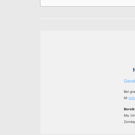
Gevel
Bel gr
M:
inf
Bereik
Ma. t/
Zondag