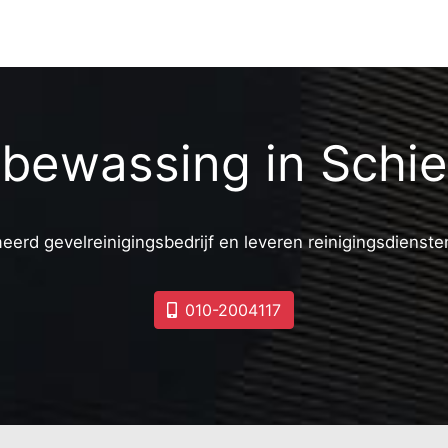
Frankenland
Liduinabuurt
Nassaubuurt
Oranjekwartier
Haverschmidtkwartier
Distillateursbuurt
sbewassing in Schi
eerd gevelreinigingsbedrijf en leveren reinigingsdiensten
010-2004117