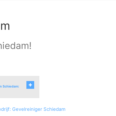
am
hiedam!
an Schiedam:
paland
drijf: Gevelreiniger Schiedam
uurt