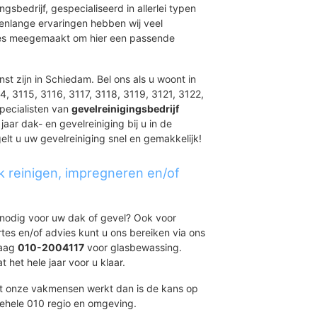
rt
ingsbedrijf, gespecialiseerd in allerlei typen
renlange ervaringen hebben wij veel
aties meegemaakt om hier een passende
eafors
en/Sveaholm
st zijn in Schiedam. Bel ons als u woont in
e Velden
4, 3115, 3116, 3117, 3118, 3119, 3121, 3122,
Dal
pecialisten van
lder
gevelreinigingsbedrijf
aar dak- en gevelreiniging bij u in de
lt u uw gevelreiniging snel en gemakkelijk!
urt
k reinigen, impregneren en/of
d
t nodig voor uw dak of gevel? Ook voor
ertes en/of advies kunt u ons bereiken via ons
daag
010-2004117
voor glasbewassing.
 het hele jaar voor u klaar.
et onze vakmensen werkt dan is de kans op
gehele 010 regio en omgeving.