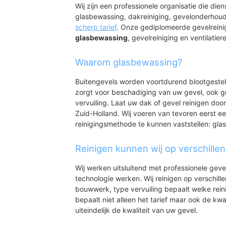
Parkenbuurt/Bijdor
Wij zijn een professionele organisatie die die
Groenoord-Zuid
glasbewassing, dakreiniging, gevelonderhoud
Groenoord-Midden
scherp tarief
. Onze gediplomeerde gevelreini
Groenoord-Noord
glasbewassing
, gevelreiniging en ventilatiere
Kethel-dorp
Vogelbuurt
Waarom glasbewassing?
Tuindorp
Industriegebied 
Buitengevels worden voortdurend blootgeste
van Rijksweg 20
zorgt voor beschadiging van uw gevel, ook gr
Spaanse Polder
vervuiling. Laat uw dak of gevel reinigen door
s-Gravelandsepold
Zuid-Holland. Wij voeren van tevoren eerst ee
Polderwetering
reinigingsmethode te kunnen vaststellen: gl
Nieuw Mathenes
Nieuw-Mathenesse
Reinigen kunnen wij op verschille
Wij werken uitsluitend met professionele geve
technologie werken. Wij reinigen op verschill
bouwwerk, type vervuiling bepaalt welke rein
bepaalt niet alleen het tarief maar ook de kwal
uiteindelijk de kwaliteit van uw gevel.