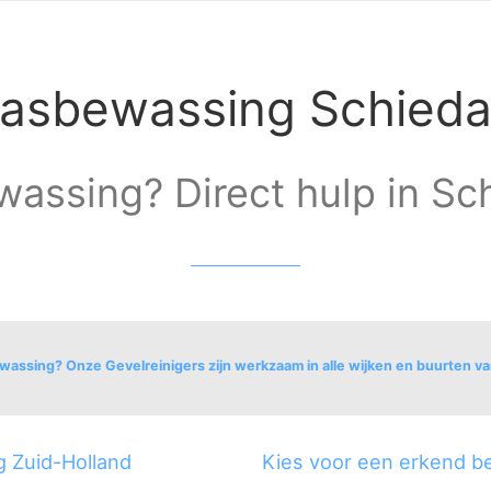
lasbewassing Schied
assing? Direct hulp in Sc
wassing? Onze Gevelreinigers zijn werkzaam in alle wijken en buurten v
Nieuwland
Woudhoek/S
Spieringshoek
/Sveaparken
g Zuid-Holland
Kies voor een erkend be
thel
Staatsliedenbuurt
Toneelspelersb