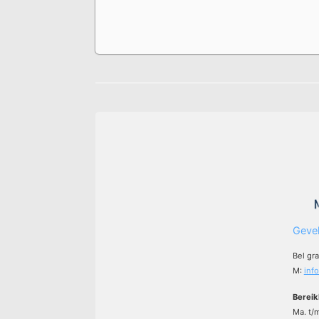
Gevel
Bel gr
M:
inf
Bereik
Ma. t/