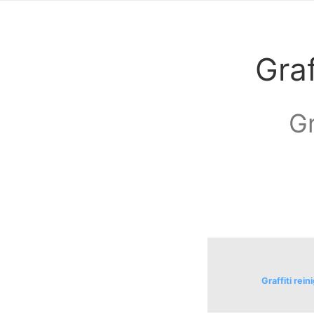
Graf
Gr
Graffiti rei