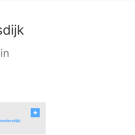
sdijk
in
nselersdijk: