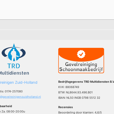
Bedrijfsgegevens TRD Multidiensten B.V
reinigen Zuid-Holland
KVK: 88068749
atis: 0174-257080
BTW: NL8644.93.496.B01
o@gevelreinigenzuidholland.nl
IBAN: NL50 INGB 0798 5512 32
baarheid
Recensies
m Za. 08:00-20:00u
Beoordeling door klanten:
4,6
/
5