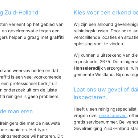
rum
ng Zuid-Holland
Kies voor een erkend bed
nsten verleent op het gebied van
Wij zijn een allround gevelreinig
nsel
 en gevelrenovatie tegen een
reinigingsklussen. Door onze ja
igers helpen u graag met
graffiti
verschillende locaties en situ
oemenveiling
.
oplossing voor te vinden.
Wij kunnen u uitstekend van dien
in postcode; 2675. De reinigers
Honselersdijk
verzorgen al ruim
ld aan weersinvloeden en dat
gemeente Westland. Bij ons rege
affiti is een veel voorkomende
 een professioneel bedrijf uit
Laat ons uw gevel of da
n onderzoek uit om de juiste
iti reinigen is geen probleem.
inspecteren.
Heeft u een reinigingsspecialis
nde manieren
vragen over
onze tarieven
, off
gratis servicenummer. Bel van
lreinigers die met de nieuwste
Gevelreiniging Zuid-Holland staat
ende manieren. Het type
igingsmethode wij hanteren. Dit