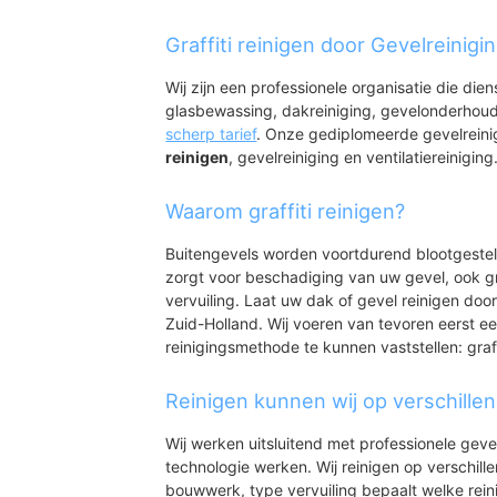
Honselersdijk
Honselersdijk cent
Graffiti reinigen door Gevelreinigi
Vogelwijk
Burgemeesterswijk
Wij zijn een professionele organisatie die die
Bedrijventerrein Ho
glasbewassing, dakreiniging, gevelonderhoud
Achter de Dijk
scherp tarief
. Onze gediplomeerde gevelrein
Bedrijventerrein Bl
reinigen
, gevelreiniging en ventilatiereiniging
Waarom graffiti reinigen?
Buitengevels worden voortdurend blootgeste
zorgt voor beschadiging van uw gevel, ook gr
vervuiling. Laat uw dak of gevel reinigen door
Zuid-Holland. Wij voeren van tevoren eerst ee
reinigingsmethode te kunnen vaststellen: graff
Reinigen kunnen wij op verschille
Wij werken uitsluitend met professionele geve
technologie werken. Wij reinigen op verschill
bouwwerk, type vervuiling bepaalt welke rein