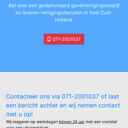
Bel voor een gediplomeerd gevelreinigingsbedrijf
en leveren reinigingsdiensten in heel Zuid-
Holland.
071-2001037
Contacteer ons via 071-2001037 of laat
een bericht achter en wij nemen contact
met u op!
Wij reageren op werkdagen
binnen 24 uur
met een voorstel
voor een uitvoerdatum.