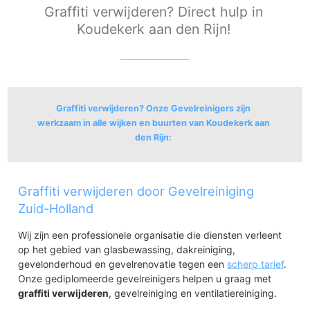
Graffiti verwijderen? Direct hulp in
Koudekerk aan den Rijn!
Graffiti verwijderen? Onze Gevelreinigers zijn
werkzaam in alle wijken en buurten van Koudekerk aan
den Rijn:
Koudekerk aan den Rijn
Graffiti verwijderen door Gevelreiniging
Koudekerk aan den Rijn-Noord
Koudekerk aan den Rijn-Zuid
Zuid-Holland
Bedrijventerrein Hoogewaard
Wij zijn een professionele organisatie die diensten verleent
op het gebied van glasbewassing, dakreiniging,
gevelonderhoud en gevelrenovatie tegen een
scherp tarief
.
Onze gediplomeerde gevelreinigers helpen u graag met
graffiti verwijderen
, gevelreiniging en ventilatiereiniging.