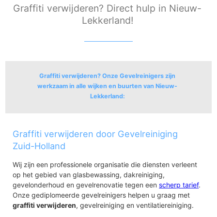
Graffiti verwijderen? Direct hulp in Nieuw-
Lekkerland!
Graffiti verwijderen? Onze Gevelreinigers zijn
werkzaam in alle wijken en buurten van Nieuw-
Lekkerland:
Nieuw-Lekkerland
Graffiti verwijderen door Gevelreiniging
Lekdijk
Kinderdijk
Zuid-Holland
Middelweg
Dorp
Wij zijn een professionele organisatie die diensten verleent
op het gebied van glasbewassing, dakreiniging,
gevelonderhoud en gevelrenovatie tegen een
scherp tarief
.
Onze gediplomeerde gevelreinigers helpen u graag met
graffiti verwijderen
, gevelreiniging en ventilatiereiniging.