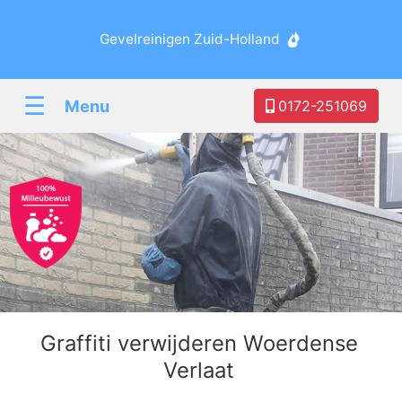
Gevelreinigen Zuid-Holland
☰
Menu
0172-251069
Graffiti verwijderen Woerdense
Verlaat