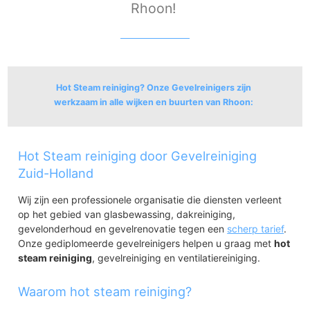
Rhoon!
Hot Steam reiniging? Onze Gevelreinigers zijn
werkzaam in alle wijken en buurten van Rhoon:
Buitengebied Albrandswaard
Hot Steam reiniging door Gevelreiniging
Portland-Koedoodzone
Portland
Zuid-Holland
Driehoek
Wij zijn een professionele organisatie die diensten verleent
Portland-Centrum
op het gebied van glasbewassing, dakreiniging,
Wijkpark Portland
gevelonderhoud en gevelrenovatie tegen een
scherp tarief
.
De Eilanden
Onze gediplomeerde gevelreinigers helpen u graag met
hot
Rhoon-Noord
steam reiniging
, gevelreiniging en ventilatiereiniging.
Rhoon Noord
Rhoon-Zuid
Waarom hot steam reiniging?
Rhoon-Centrum